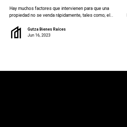
Hay muchos factores que intervienen para que una
propiedad no se venda rápidamente, tales como; el
estatus legal, un precio elevado, mala comunicación
para publicitar el inmueble, entre otros. Por ello,
Gutza Bienes Raíces
veremos algunos consejos que pueden ayudar a
Jun 16, 2023
concretar el ciclo de inversión en remates bancarios.