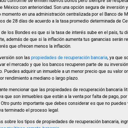
cado conforme se emiten nuevos bonos pero siempre se respeta 
 de México con anterioridad. Son una opción segura de inversión 
o momento en una administración centralizada por el Banco de M
dos de 28 días de acuerdo a la tasa promedio determinada de Ce
 de los Bondes es que si la tasa de interés sube en el país, tu 
ste, además de que si la inflación aumenta tus ganancias serán r
terés que ofrecen menos la inflación.
versión son las
propiedades de recuperación bancaria
, ya que 
ivar el mercado y que los bancos recuperen parte de su inversión
. Puedes adquirir un inmueble a un menor precio que su valor or
or rendimiento a mediano o largo plazo.
nte mencionar que las propiedades de recuperación bancaria lit
 ya que son inmuebles que están a la venta por falta de pago, po
 Otro punto importante que debes considerar es que no puedes vis
a terminado el proceso legal.
ás sobre los tipos de propiedades de recuperación bancaria, ingr