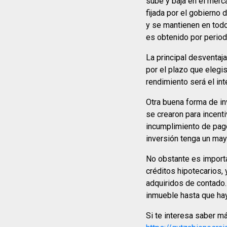
sube y baja en el mer
fijada por el gobierno
y se mantienen en tod
es obtenido por perio
La principal desventaja
por el plazo que elegi
rendimiento será el in
Otra buena forma de in
se crearon para incent
incumplimiento de pago
inversión tenga un may
No obstante es importa
créditos hipotecarios,
adquiridos de contado.
inmueble hasta que hay
Si te interesa saber m