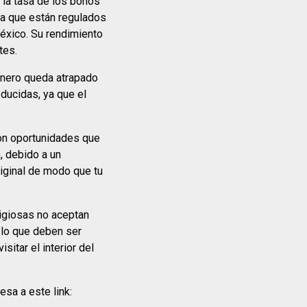
la tasa de los bonos
ya que están regulados
éxico. Su rendimiento
tes.
dinero queda atrapado
educidas, ya que el
son oportunidades que
, debido a un
iginal de modo que tu
igiosas no aceptan
r lo que deben ser
itar el interior del
esa a este link: