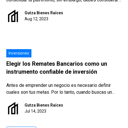
algunos factores para tener un panorama objetivo a la
Gutza Bienes Raíces
hora de hacer una inversión. Por ello, te compartimos los
Aug 12, 2023
siguientes puntos.
Inversiones
Elegir los Remates Bancarios como un
instrumento confiable de inversión
Antes de emprender un negocio es necesario definir
cuales son tus metas. Por lo tanto, cuando buscas un
instrumento confiable de inversión y eliges los remates
Gutza Bienes Raíces
bancarios, es más provechoso saber que la propiedad
Jul 14, 2023
que deseas adquirir no es para que la utilices como
vivienda